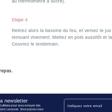
au thermomètre à sucre).
Etape 4
Retirez alors la bassine du feu, et versez le ju
remuant vivement. Mettez en pots aussitôt et lai
Couvrez le lendemain.
 repas.
la newsletter
 utilisée pour vous envoyer des
Indiquez votre email
ditions Larousse. Vous pouvez vous