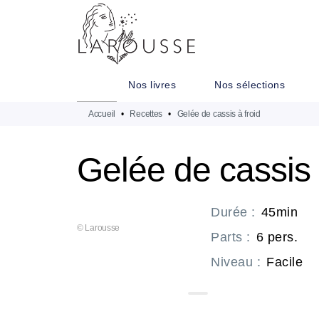
MENU
RECHERCHE
CONTENU
Nos livres
Nos sélections
Accueil
•
Recettes
•
Gelée de cassis à froid
Gelée de cassis 
Durée
:
45min
© Larousse
Parts
:
6 pers.
Niveau
:
Facile