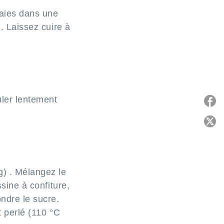
baies dans une
n. Laissez cuire à
uler lentement
P
C
g) . Mélangez le
ssine à confiture,
ndre le sucre.
t perlé (110 °C