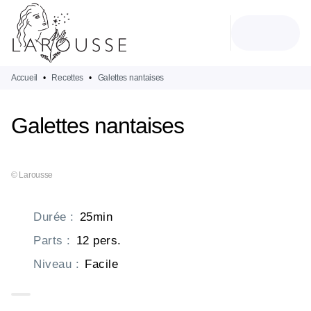
MENU
RECHERCHE
CONTENU
PIED DE PAGE
Accueil
•
Recettes
•
Galettes nantaises
Galettes nantaises
© Larousse
Durée
:
25min
Parts
:
12 pers.
Niveau
:
Facile