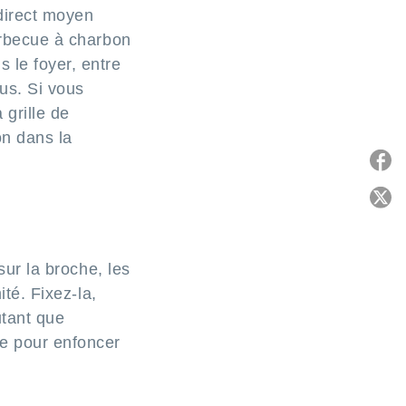
direct moyen
arbecue à charbon
 le foyer, entre
jus. Si vous
 grille de
on dans la
P
C
sur la broche, les
ité. Fixez-la,
utant que
he pour enfoncer