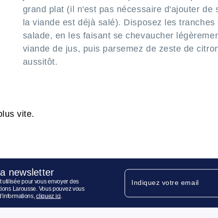
grand plat (il n'est pas nécessaire d'ajouter de s
la viande est déjà salé). Disposez les tranches 
salade, en les faisant se chevaucher légèremen
viande de jus, puis parsemez de zeste de citro
aussitôt.
lus vite.
la newsletter
 utilisée pour vous envoyer des
Indiquez votre email
ditions Larousse. Vous pouvez vous
d’informations,
cliquez ici
.