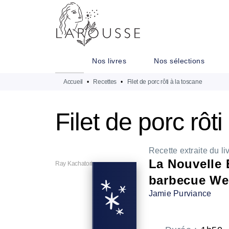
MENU
RECHERCHE
CONTENU
Nos livres
Nos sélections
Accueil
•
Recettes
•
Filet de porc rôti à la toscane
Filet de porc rôt
Recette extraite du li
La Nouvelle 
Ray Kachatorian
barbecue We
Jamie Purviance