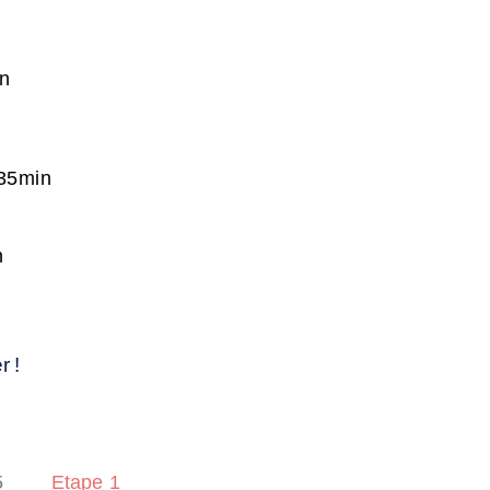
n
35min
n
r !
5
Etape 1