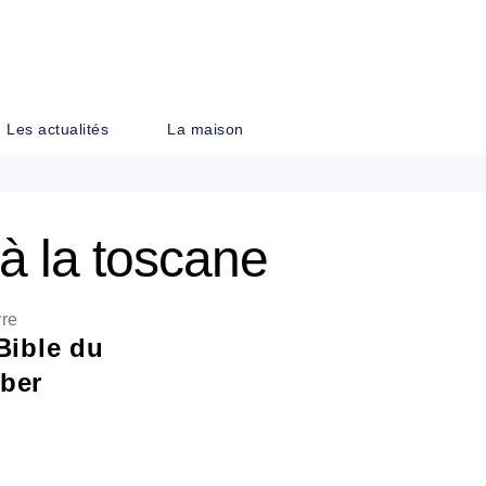
PIED DE PAGE
Les actualités
La maison
i à la toscane
vre
Bible du
ber