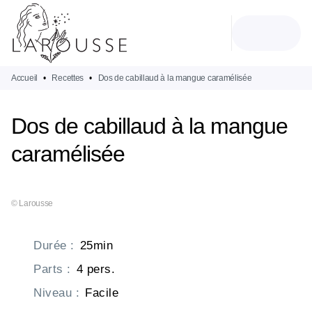
MENU
RECHERCHE
CONTENU
PIED DE PAGE
Accueil
•
Recettes
•
Dos de cabillaud à la mangue caramélisée
Dos de cabillaud à la mangue
caramélisée
© Larousse
Durée
:
25min
Parts
:
4 pers.
Niveau
:
Facile