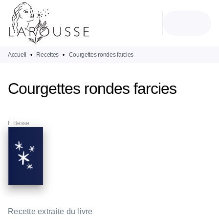
MENU
RECHERCHE
CONTENU
PIED DE PAGE
Accueil
•
Recettes
•
Courgettes rondes farcies
Courgettes rondes farcies
F. Besse
Recette extraite du livre