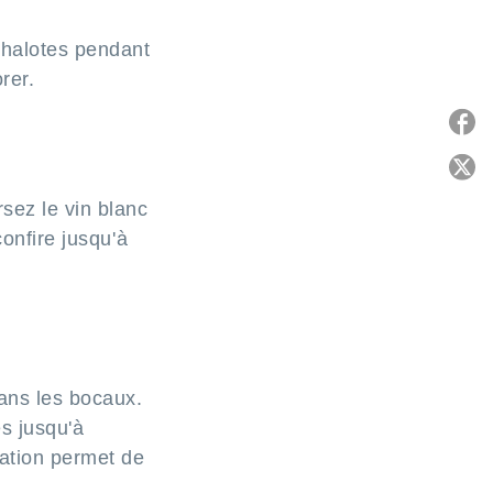
chalotes pendant
rer.
P
sez le vin blanc
C
confire jusqu'à
ans les bocaux.
s jusqu'à
ration permet de