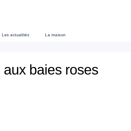
PIED DE PAGE
Les actualités
La maison
e aux baies roses