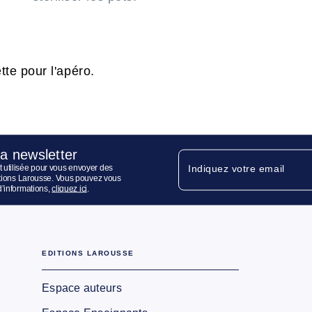
te pour l'apéro.
la newsletter
 utilisée pour vous envoyer des
Indiquez votre email
ditions Larousse. Vous pouvez vous
d’informations,
cliquez ici
.
EDITIONS LAROUSSE
Espace auteurs