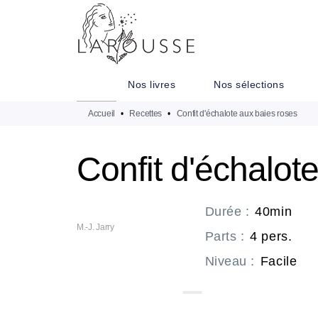
MENU
RECHERCHE
CONTENU
Nos livres
Nos sélections
Accueil
•
Recettes
•
Confit d'échalote aux baies roses
Confit d'échalot
Durée
:
40min
M.-J. Jarry
Parts
:
4 pers.
Niveau
:
Facile