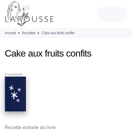
MENU
RECHERCHE
CONTENU
PIED DE PAGE
Accueil
•
Recettes
•
Cake aux fruits confits
Cake aux fruits confits
© Larousse
Recette extraite du livre