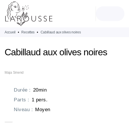
MENU
RECHERCHE
CONTENU
PIED DE PAGE
Accueil
•
Recettes
•
Cabillaud aux olives noires
Cabillaud aux olives noires
Maja Smend
Durée
:
20min
Parts
:
1 pers.
Niveau
:
Moyen