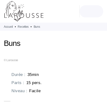
MENU
RECHERCHE
CONTENU
PIED DE PAGE
Accueil
•
Recettes
•
Buns
Buns
© Larousse
Durée
:
35min
Parts
:
15 pers.
Niveau
:
Facile