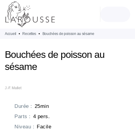
MENU
RECHERCHE
CONTENU
PIED DE PAGE
Accueil
•
Recettes
•
Bouchées de poisson au sésame
Bouchées de poisson au
sésame
J.-F. Mallet
Durée
:
25min
Parts
:
4 pers.
Niveau
:
Facile