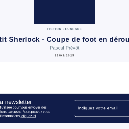
FICTION JEUNESSE
tit Sherlock - Coupe de foot en déro
Pascal Prévôt
12/03/2025
la newsletter
 utilisée pour vous envoyer des
Indiquez votre email
ditions Larousse. Vous pouvez vous
d’informations,
cliquez ici
.