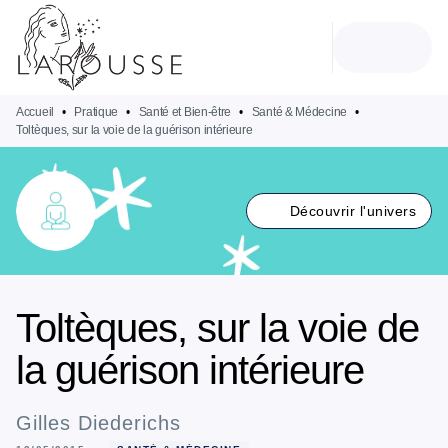
MENU
RECHERCHE
CONTENU
PIED DE PAGE
Accueil
•
Pratique
•
Santé et Bien-être
•
Santé & Médecine
•
Toltèques, sur la voie de la guérison intérieure
Découvrir l'univers
Toltèques, sur la voie de
la guérison intérieure
Gilles Diederichs