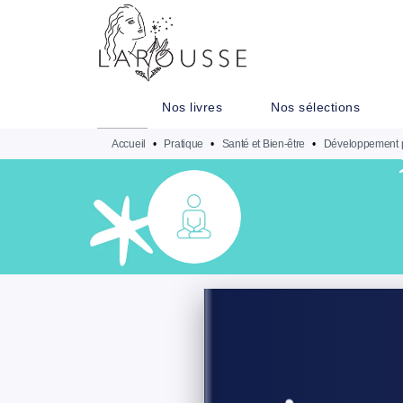
MENU
RECHERCHE
CONTENU
Nos livres
Nos sélections
Accueil
•
Pratique
•
Santé et Bien-être
•
Développement 