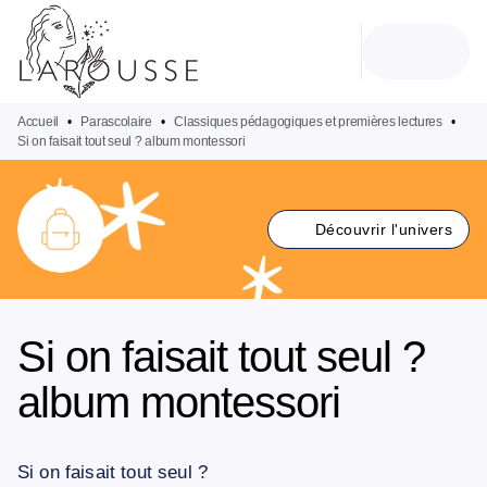
MENU
RECHERCHE
CONTENU
PIED DE PAGE
Accueil
•
Parascolaire
•
Classiques pédagogiques et premières lectures
•
Si on faisait tout seul ? album montessori
Découvrir l'univers
Si on faisait tout seul ?
album montessori
Si on faisait tout seul ?