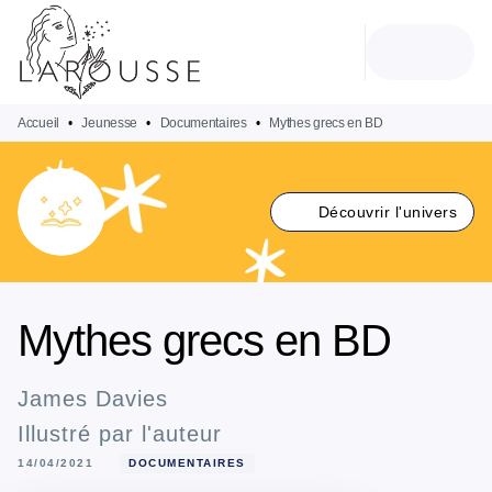
MENU
RECHERCHE
CONTENU
PIED DE PAGE
Accueil
•
Jeunesse
•
Documentaires
•
Mythes grecs en BD
Découvrir l'univers
Mythes grecs en BD
James Davies
Illustré par
l'auteur
14/04/2021
DOCUMENTAIRES