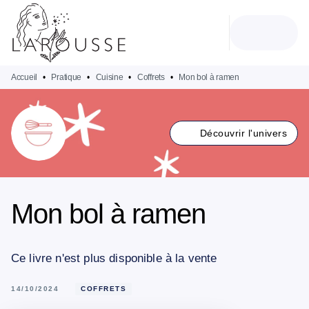
MENU
RECHERCHE
CONTENU
PIED DE PAGE
Accueil
•
Pratique
•
Cuisine
•
Coffrets
•
Mon bol à ramen
Découvrir l'univers
Mon bol à ramen
Ce livre n'est plus disponible à la vente
14/10/2024
COFFRETS