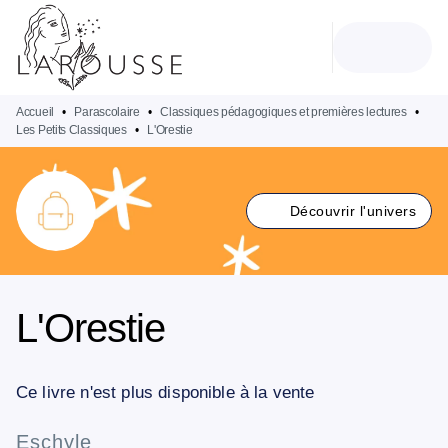
MENU
RECHERCHE
CONTENU
PIED DE PAGE
Accueil
•
Parascolaire
•
Classiques pédagogiques et premières lectures
•
Les Petits Classiques
•
L'Orestie
Découvrir l'univers
L'Orestie
Ce livre n'est plus disponible à la vente
Eschyle