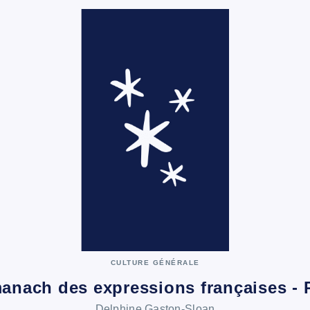
CULTURE GÉNÉRALE
manach des expressions françaises - 
Delphine Gaston-Sloan