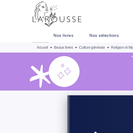
MENU
RECHERCHE
CONTENU
Nos livres
Nos sélections
Accueil
•
Beaux livres
•
Culture générale
•
Religion et My